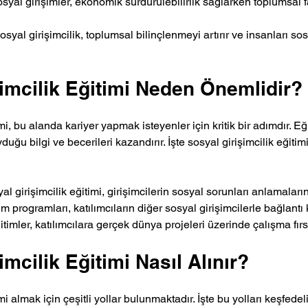
osyal girişimler, ekonomik sürdürülebilirlik sağlarken toplumsal 
Sosyal girişimcilik, toplumsal bilinçlenmeyi artırır ve insanları so
imcilik Eğitimi Neden Önemlidir?
mi, bu alanda kariyer yapmak isteyenler için kritik bir adımdır. Eğ
yduğu bilgi ve becerileri kazandırır. İşte sosyal girişimcilik eğitim
yal girişimcilik eğitimi, girişimcilerin sosyal sorunları anlamaları
tim programları, katılımcıların diğer sosyal girişimcilerle bağlantı
ğitimler, katılımcılara gerçek dünya projeleri üzerinde çalışma fırs
imcilik Eğitimi Nasıl Alınır?
mi almak için çeşitli yollar bulunmaktadır. İşte bu yolları keşfedel