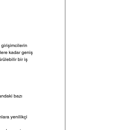
girişimcilerin 
lere kadar geniş 
lebilir bir iş 
andaki bazı 
nlara yenilikçi 