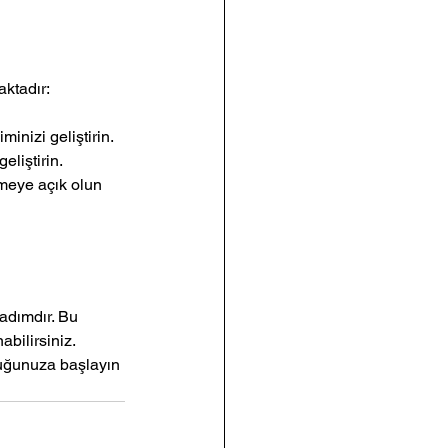
ktadır:
minizi geliştirin.
eliştirin.
nmeye açık olun 
adımdır. Bu 
bilirsiniz. 
luğunuza başlayın 