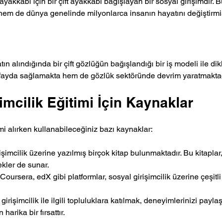
yakkabı için bir çift ayakkabı bağışlayan bir sosyal girişimdir.
 hem de dünya genelinde milyonlarca insanın hayatını değiştirmiş
ın alındığında bir çift gözlüğün bağışlandığı bir iş modeli ile di
 fayda sağlamakta hem de gözlük sektöründe devrim yaratmaktad
imcilik Eğitimi İçin Kaynaklar
imi alırken kullanabileceğiniz bazı kaynaklar:
işimcilik üzerine yazılmış birçok kitap bulunmaktadır. Bu kitaplar, 
ekler de sunar.
 Coursera, edX gibi platformlar, sosyal girişimcilik üzerine çeşitli
 girişimcilik ile ilgili topluluklara katılmak, deneyimlerinizi payl
 harika bir fırsattır.