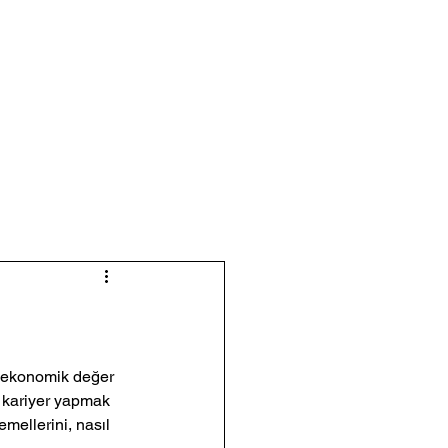
Kongre Katılım Başvuru
e ekonomik değer 
a kariyer yapmak 
emellerini, nasıl 