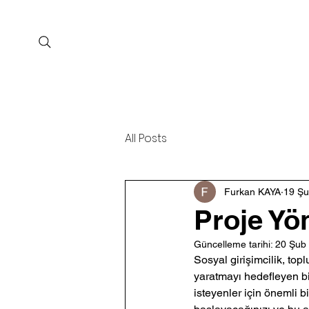
Anasayfa
All Posts
Furkan KAYA
19 Ş
Proje Yö
Güncelleme tarihi:
20 Şub
Sosyal girişimcilik, to
yaratmayı hedefleyen bir
isteyenler için önemli bi