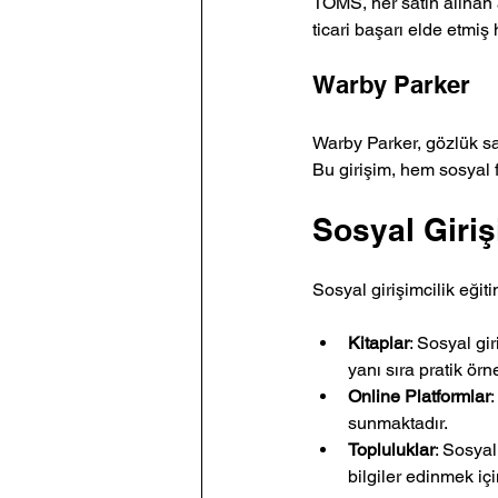
TOMS, her satın alınan a
ticari başarı elde etmiş
Warby Parker
Warby Parker, gözlük sat
Bu girişim, hem sosyal
Sosyal Giriş
Sosyal girişimcilik eğit
Kitaplar
: Sosyal gir
yanı sıra pratik örn
Online Platformlar
:
sunmaktadır.
Topluluklar
: Sosyal
bilgiler edinmek için