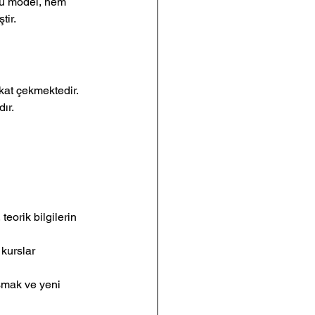
 Bu model, hem 
tir.
kkat çekmektedir. 
ır.
teorik bilgilerin 
 kurslar 
aşmak ve yeni 