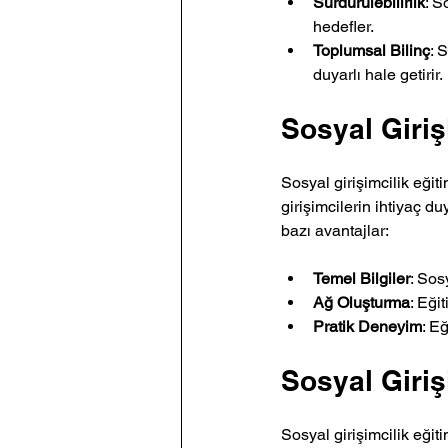
Sürdürülebilirlik
: S
hedefler.
Toplumsal Bilinç
: 
duyarlı hale getirir.
Sosyal Giriş
Sosyal girişimcilik eğiti
girişimcilerin ihtiyaç du
bazı avantajlar:
Temel Bilgiler
: Sos
Ağ Oluşturma
: Eği
Pratik Deneyim
: E
Sosyal Giriş
Sosyal girişimcilik eğiti