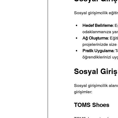
Sosyal girişimcilik eği
Hedef Belirleme
: 
odaklanmanıza yard
Ağ Oluşturma
: Eği
projelerinizde size 
Pratik Uygulama
: 
öğrendiklerinizi uy
Sosyal Giriş
Sosyal girişimcilik alan
girişimler:
TOMS Shoes