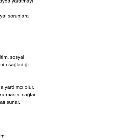
fayda yaratmayı 
syal sorunlara 
itim, sosyal 
inin sağladığı 
na yardımcı olur.
 kurmasını sağlar.
atı sunar.
im: