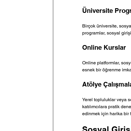
Üniversite Prog
Birçok üniversite, sosya
programlar, sosyal girişi
Online Kurslar
Online platformlar, sosya
esnek bir öğrenme imkan
Atölye Çalışmal
Yerel topluluklar veya s
katılımcılara pratik dene
edinmek için harika bir fı
Sosyal Giriş