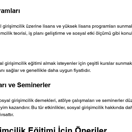
ramları
l girişimcilik üzerine lisans ve yüksek lisans programları sunmak
mcilik teorisi, iş planı geliştirme ve sosyal etki ölçümü gibi konu
l girişimcilik eğitimi almak isteyenler için çeşitli kurslar sunmakt
ı sağlar ve genellikle daha uygun fiyatlıdır.
arı ve Seminerler
osyal girişimcilik dernekleri, atölye çalışmaları ve seminerler d
yim kazandırır. Bu tür etkinlikler, sosyal girişimcilik hakkında dah
rsattır.
imcilik Eğitimi İçin Öneriler