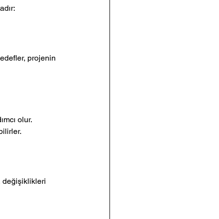
adır:
defler, projenin 
ımcı olur. 
lirler.
değişiklikleri 