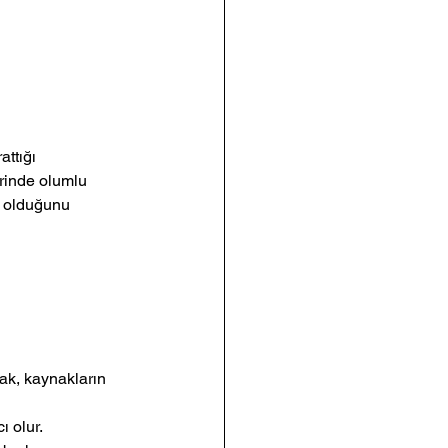
ttığı 
erinde olumlu 
i olduğunu 
ak, kaynakların 
ı olur.