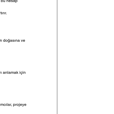
, bu hesap 
ırır.
in doğasına ve 
rı anlamak için 
ımcılar, projeye 