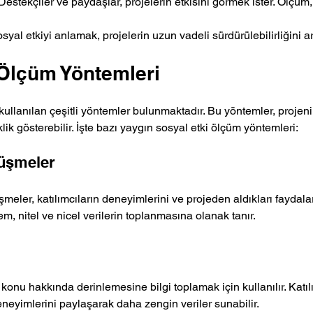
 Destekçiler ve paydaşlar, projelerin etkisini görmek ister. Ölçüm
osyal etkiyi anlamak, projelerin uzun vadeli sürdürülebilirliğini art
 Ölçüm Yöntemleri
ullanılan çeşitli yöntemler bulunmaktadır. Bu yöntemler, projen
lik gösterebilir. İşte bazı yaygın sosyal etki ölçüm yöntemleri:
rüşmeler
şmeler, katılımcıların deneyimlerini ve projeden aldıkları faydala
tem, nitel ve nicel verilerin toplanmasına olanak tanır.
r konu hakkında derinlemesine bilgi toplamak için kullanılır. Katıl
eneyimlerini paylaşarak daha zengin veriler sunabilir.