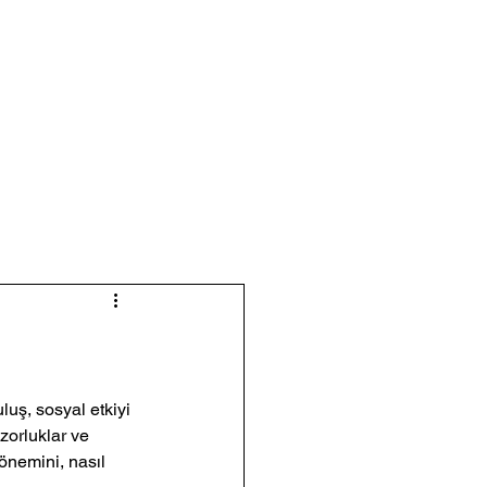
Kongre Katılım Başvuru
luş, sosyal etkiyi 
zorluklar ve 
önemini, nasıl 