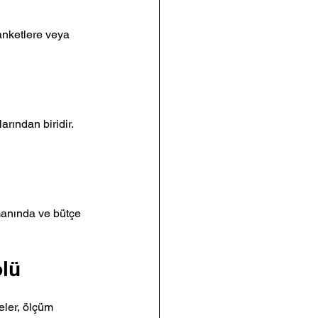
 anketlere veya 
rından biridir. 
manında ve bütçe 
olü
eler, ölçüm 