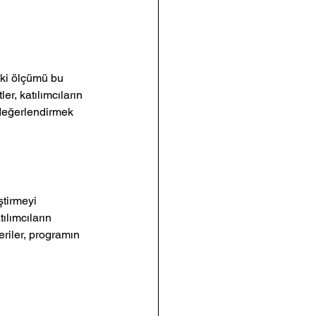
tki ölçümü bu 
r, katılımcıların 
i değerlendirmek 
ştirmeyi 
ılımcıların 
eriler, programın 